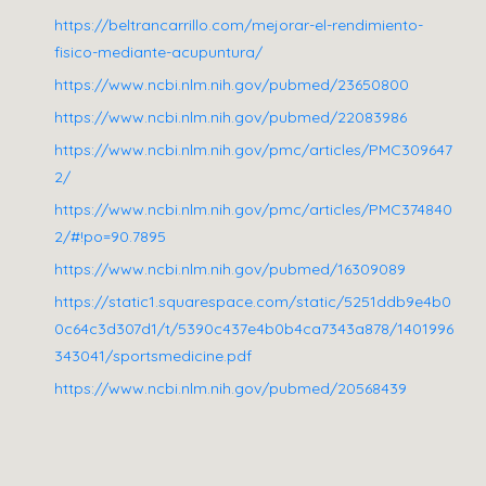
https://beltrancarrillo.com/mejorar-el-rendimiento-
fisico-mediante-acupuntura/
https://www.ncbi.nlm.nih.gov/pubmed/23650800
https://www.ncbi.nlm.nih.gov/pubmed/22083986
https://www.ncbi.nlm.nih.gov/pmc/articles/PMC309647
2/
https://www.ncbi.nlm.nih.gov/pmc/articles/PMC374840
2/#!po=90.7895
https://www.ncbi.nlm.nih.gov/pubmed/16309089
https://static1.squarespace.com/static/5251ddb9e4b0
0c64c3d307d1/t/5390c437e4b0b4ca7343a878/1401996
343041/sportsmedicine.pdf
https://www.ncbi.nlm.nih.gov/pubmed/20568439